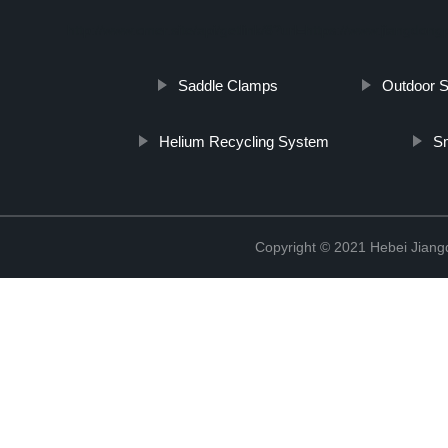
http://www.cmer.site/api/getlink/8?url=https://www.jiangdon
Saddle Clamps
Outdoor S
Helium Recycling System
S
Copyright © 2021 Hebei Jiangd