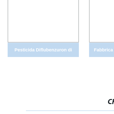
Pesticida Diflubenzuron di
Fabbrica 
alta qualità al miglior prezzo
repellente
efficace 75%Wp 50%Wp
25%Wp 20%Wp
C