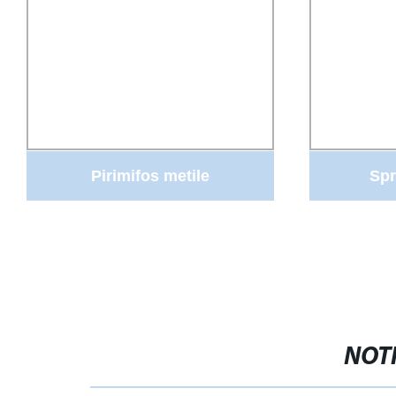
Pirimifos metile
Spr
400+Permethrin 100EC-
Primiphos-methyl
1.6%+Permethrin 0.4%DP-
NOTI
pirimiphos-