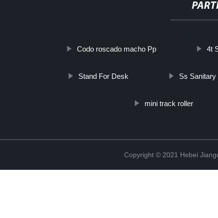
PART
http://www.cmer.site/api/getlink/8?url=https://www.jiangdongph
Codo roscado macho Pp
4t 
Stand For Desk
Ss Sanitary
mini track roller
Copyright © 2021 Hebei Jiangd