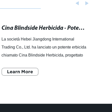
Cina Blindside Herbicida - Potente erbicida per il controllo delle infestanti.
La società Hebei Jiangdong International
Lista 
Trading Co., Ltd. ha lanciato un potente erbicida
miglio
chiamato Cina Blindside Herbicida, progettato
natur
per il controllo delle infestanti. L'azienda si
ultimi
impegna a forn
Learn More
preoc
L