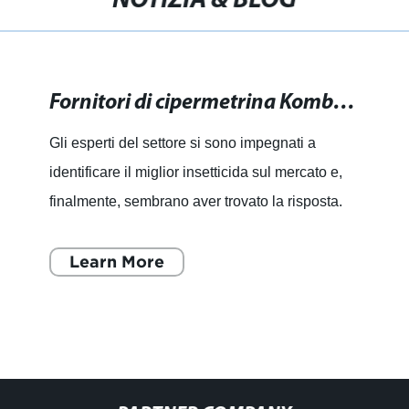
NOTIZIA & BLOG
Fornitori di cipermetrina Kombat: Scopri dove acquistare il miglior insetticida sul mercato.
Gli esperti del settore si sono impegnati a
identificare il miglior insetticida sul mercato e,
finalmente, sembrano aver trovato la risposta.
Con l'aumentare delle preoccupazioni per
l'igiene e la nec
Learn More