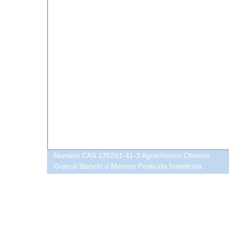
Numero CAS 138261-41-3 Agrochimico Chimico
Granuli Bianchi o Marroni Pesticida Insetticida
Imidacloprid 70% Wg Wdg Fornitore Cina