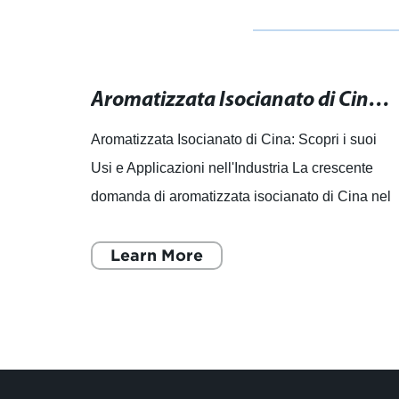
Fabbriche di concentrato di Spinosad: Acquista online il miglior prodotto!
Aromatizzata Isocianato di Cina: Scopri i suoi Usi e Applicazioni nell'Industria
tanno
Aromatizzata Isocianato di Cina: Scopri i suoi
Usi e Applicazioni nell'Industria La crescente
ine!
domanda di aromatizzata isocianato di Cina nel
, Ltd.
settore industriale ha spinto molte aziende a
cercare forn
Learn More