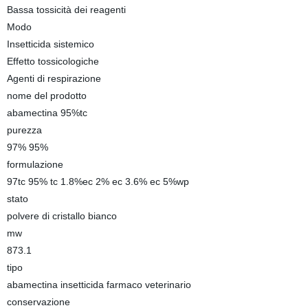
Bassa tossicità dei reagenti
Modo
Insetticida sistemico
Effetto tossicologiche
Agenti di respirazione
nome del prodotto
abamectina 95%tc
purezza
97% 95%
formulazione
97tc 95% tc 1.8%ec 2% ec 3.6% ec 5%wp
stato
polvere di cristallo bianco
mw
873.1
tipo
abamectina insetticida farmaco veterinario
conservazione