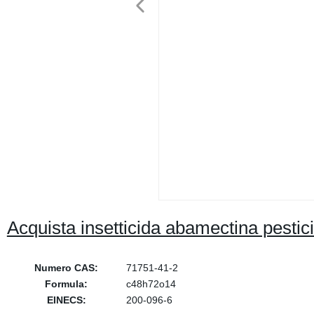
Acquista insetticida abamectina pestic
Numero CAS:
71751-41-2
Formula:
c48h72o14
EINECS:
200-096-6