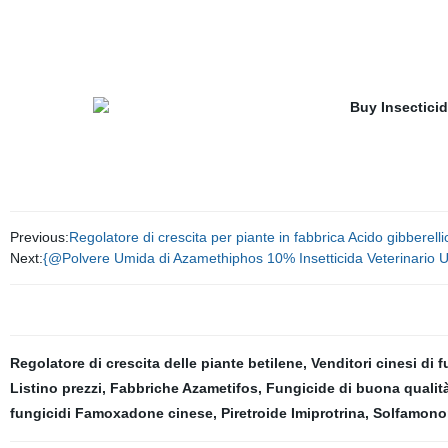
Previous:
Regolatore di crescita per piante in fabbrica Acido gibbere
Next:
{@Polvere Umida di Azamethiphos 10% Insetticida Veterinario Util
Regolatore di crescita delle piante betilene
,
Venditori cinesi di f
Listino prezzi
,
Fabbriche Azametifos
,
Fungicide di buona quali
fungicidi Famoxadone cinese
,
Piretroide Imiprotrina
,
Solfamonom