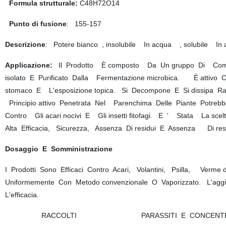
Formula strutturale:
C48H72O14
Punto di fusione
: 155-157
Descrizione
: Potere bianco , insolubile In acqua , solubile In
Applicazione:
Il Prodotto È composto Da Un gruppo Di Compos
isolato E Purificato Dalla Fermentazione microbica. È attivo Co
stomaco E L'esposizione topica. Si Decompone E Si dissipa Ra
Principio attivo Penetrata Nel Parenchima Delle Piante Potrebb
Contro Gli acari nocivi E Gli insetti fitofagi. E ' Stata La sce
Alta Efficacia, Sicurezza, Assenza Di residui E Assenza Di resi
Dosaggio E Somministrazione
I Prodotti Sono Efficaci Contro Acari, Volantini, Psilla, Ver
Uniformemente Con Metodo convenzionale O Vaporizzato. L'agg
L'efficacia.
RACCOLTI PARASSITI E CONCENTR