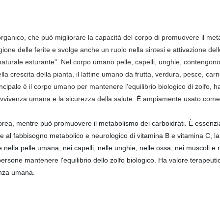
 organico, che può migliorare la capacità del corpo di promuovere il me
one delle ferite e svolge anche un ruolo nella sintesi e attivazione dell
aturale esturante".
Nel corpo umano pelle, capelli, unghie, contengono 
a crescita della pianta, il lattine umano da frutta, verdura, pesce, carn
rincipale è il corpo umano per mantenere l'equilibrio biologico di zolfo, 
vvivenza umana e la sicurezza della salute. È ampiamente usato come n
orporea, mentre può promuovere il metabolismo dei carboidrati. È essenz
 al fabbisogno metabolico e neurologico di vitamina B e vitamina C, la s
ste nella pelle umana, nei capelli, nelle unghie, nelle ossa, nei muscoli 
 persone mantenere l'equilibrio dello zolfo biologico. Ha valore terapeut
venza umana.