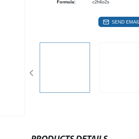
Formula:
c2h6o2s
SEND EMAIL