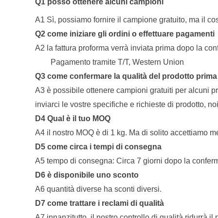
Q1 posso ottenere alcuni campioni
A1 Sì, possiamo fornire il campione gratuito, ma il cos
Q2 come iniziare gli ordini o effettuare pagamenti
A2 la fattura proforma verrà inviata prima dopo la co
Pagamento tramite T/T, Western Union
Q3 come confermare la qualità del prodotto prima di
A3 è possibile ottenere campioni gratuiti per alcuni p
inviarci le vostre specifiche e richieste di prodotto, 
D4 Qual è il tuo MOQ
A4 il nostro MOQ è di 1 kg. Ma di solito accettiamo 
D5 come circa i tempi di consegna
A5 tempo di consegna: Circa 7 giorni dopo la confe
D6 è disponibile uno sconto
A6 quantità diverse ha sconti diversi.
D7 come trattare i reclami di qualità
A7 innanzitutto, il nostro controllo di qualità ridurrà 