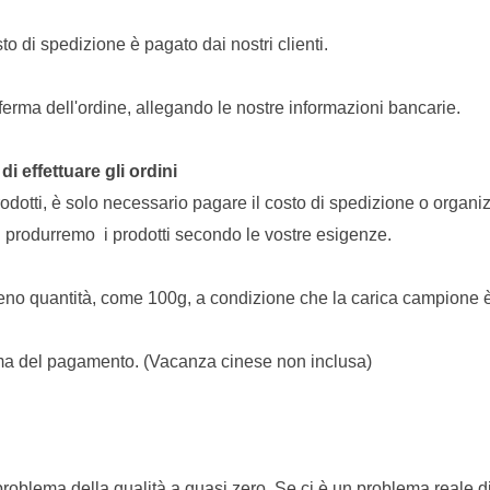
to di spedizione è pagato dai nostri clienti.
nferma dell'ordine, allegando le nostre informazioni bancarie.
 effettuare gli ordini
rodotti, è solo necessario pagare il costo di spedizione o organi
noi produrremo i prodotti secondo le vostre esigenze.
meno quantità, come 100g, a condizione che la carica campione 
rma del pagamento. (Vacanza cinese non inclusa)
il problema della qualità a quasi zero. Se ci è un problema reale d