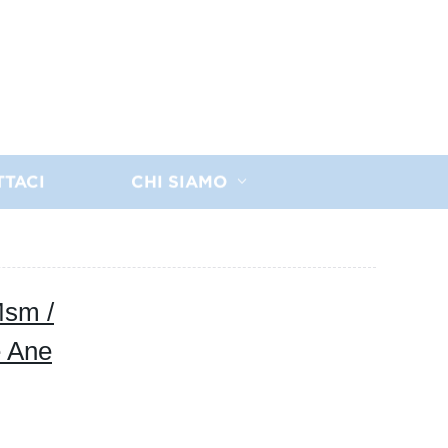
TTACI
CHI SIAMO
Msm /
e Ane