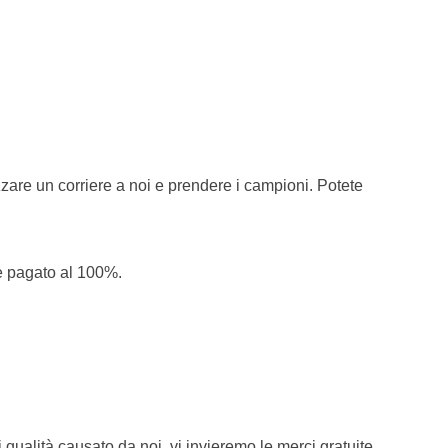
zzare un corriere a noi e prendere i campioni. Potete
è pagato al 100%.
i qualità causato da noi, vi invieremo le merci gratuite