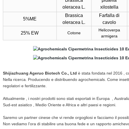
Brassica
plutella
oleracea L.
xilostella
Brassica
Farfalla di
5%ME
oleracea L.
cavolo
Helicoverpa
25% EW
Cotone
armigera
Shijiazhuang Ageruo Biotech Co., Ltd
è stata fondata nel 2016
,
co
Nella ricerca. Producendo e distribuendo agrochemicals. Come insettici
regolatori e fertilizzante
.
Attualmente , i nostri prodotti sono stati esportati in Europa
,
Australia
Sud-est asiatico , Medio Oriente
e Africa e altri paesi e regioni.
Saremo un partner cinese che vi rende orgogliosi e facciamo il possibi
Non vediamo l'ora di stabilire una buona fede e un rapporto amichevo