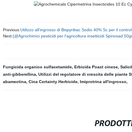
Previous:
Utilizzo all′ingrosso di Bispyribac Sodio 40% Sc per il contro
Next:
{@Agrochimici pesticidi per l′agricoltura insetticidi Spinosad 50
Fungicida organico sulfacetamide
,
Erbicida Poast cinese
,
Salici
anti-gibberellina
,
Utilizzi del regolatore di crescita delle piante S
abamectina
,
Cina Certainty Herbicide
,
Imiprotrina all'ingrosso
,
PRODOTTI