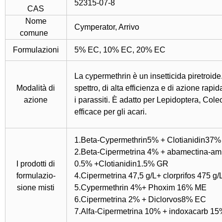
52315-07-8
CAS
Nome
Cymperator
,
Arrivo
comune
Formulazioni
5% EC, 10% EC, 20% EC
La cypermethrin è un insetticida piretroide
Modalità di
spettro, di alta efficienza e di azione rap
azione
i parassiti. È adatto per Lepidoptera, Coleo
efficace per gli acari.
1.Beta-Cypermethrin5% + Clotianidin37
2.Beta-Cipermetrina 4% + abamectina-a
I prodotti di
0.5% +Clotianidin1.5% GR
formulazio-
4.Cipermetrina 47,5 g/L+ clorprifos 475 g
sione misti
5.Cypermethrin 4%+ Phoxim 16% ME
6.Cipermetrina 2% + Diclorvos8% EC
7.Alfa-Cipermetrina 10% + indoxacarb 1