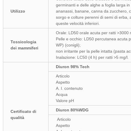
germinanti e delle alghe a foglia larga in m
Utilizzo
ananassi, banane, canna da zucchero, co
sorgo e colture perenni di semi di erba, 
queste velocità inferiori.
Orale: LD50 orale acuta per ratti >3000
Pelle e occhio: LD50 percutanea acuta pe
Tossicologia
WP) (conigli);
dei mammiferi
non irritante per la pelle intatta (pasta 
Inalazione: LC50 (4 h) per ratti >5 mg/l.
Diuron 98% Tech
Articolo
Aspetto
A. I. contenuto
Acqua
Valore pH
Diuron 80%WDG
Certificato di
qualità
Articolo
Aspetto