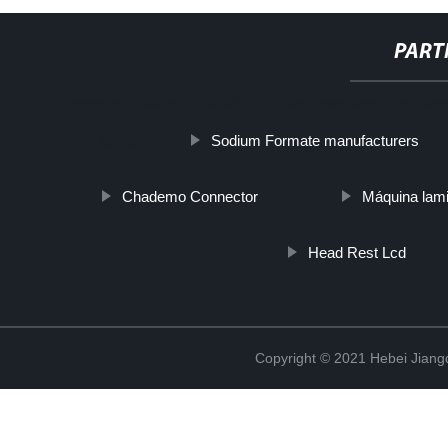
PART
http://www.cmer.site/api/getlink/8?url=https://www.jiangdongphar
Sodium Formate manufacturers
fornitore/
Chademo Connector
Máquina lamin
Head Rest Lcd
Copyright © 2021 Hebei Jiangd