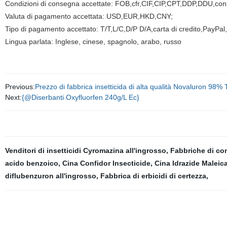
Condizioni di consegna accettate: FOB,cfr,CIF,CIP,CPT,DDP,DDU,co
Valuta di pagamento accettata: USD,EUR,HKD,CNY;
Tipo di pagamento accettato: T/T,L/C,D/P D/A,carta di credito,PayPal
Lingua parlata: Inglese, cinese, spagnolo, arabo, russo
Previous:
Prezzo di fabbrica insetticida di alta qualità Novaluron 98
Next:
{@Diserbanti Oxyfluorfen 240g/L Ec}
Venditori di insetticidi Cyromazina all'ingrosso
,
Fabbriche di co
acido benzoico
,
Cina Confidor Insecticide
,
Cina Idrazide Maleic
diflubenzuron all'ingrosso
,
Fabbrica di erbicidi di certezza
,