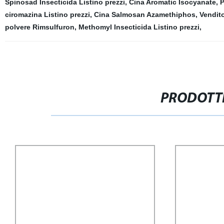
Spinosad Insecticida Listino prezzi
,
Cina Aromatic Isocyanate
,
P
ciromazina Listino prezzi
,
Cina Salmosan Azamethiphos
,
Vendito
polvere Rimsulfuron
,
Methomyl Insecticida Listino prezzi
,
PRODOTTI