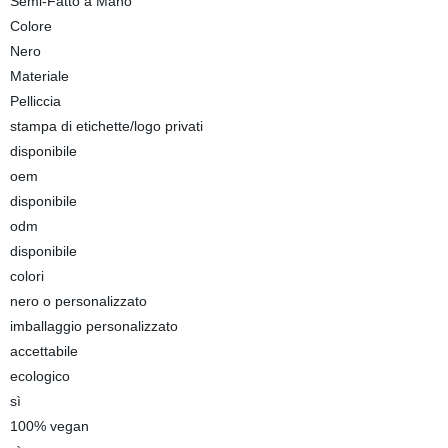
Semi-Fatto a Mano
Colore
Nero
Materiale
Pelliccia
stampa di etichette/logo privati
disponibile
oem
disponibile
odm
disponibile
colori
nero o personalizzato
imballaggio personalizzato
accettabile
ecologico
sì
100% vegan