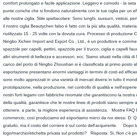
comfort prolungato e facile applicazione. Leggero e comodo - la set
punte coniche che si fondono naturalmente con le tue ciglia per un ef
alle nostre ciglia. Stile spettacolare: Sono lunghi, sussurri, vistosi, p
il nostro ciglia Beautychen falso è fatto con la più alta qualità, materia
riutilizzato 15 - 25 volte con la dovuta cura. Processo di produzione 
Ningbo Xichen Import and Export Co., Ltd., è un produttore e commerci
spazzole per capelli, pettini, spazzole per il trucco, ciglia e capelli f
altri strumenti di bellezza e accessori, ecc. Siamo situati nella città
carico del porto di Ningbo Zhoushan si è classificata al primo posto a
esportazione presentano enormi vantaggi in termini di costi ed efficienz
sono molto apprezzati in una varietà di mercati diversi in tutto il m
prototipazione, nella produzione, nel controllo di qualità e nell'esperi
nostri forti legami con fabbriche rinomate che garantiscono la nostra 
della qualità, garantisce che le nostre linee di prodotti siano sempre 
ottenere, a parte, la migliore esperienza di assistenza. Mostre FAQ 
commercio, così produciamo ed esportiamo merci da noi stessi. D: Qu
gratuito, ma il costo del corriere è sul conto dell'acquirente. Dopo 
logo/marchio/etichetta privata sul prodotto? Risposta: Sì, Non c’è 