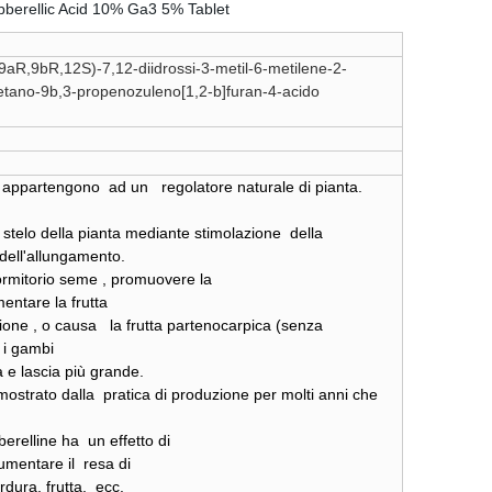
aR,9bR,12S)-7,12-diidrossi-3-metil-6-metilene-2-
tano-9b,3-propenozuleno[1,2-b]furan-4-acido
) appartengono ad un regolatore naturale di pianta.
stelo della pianta mediante stimolazione della
e dell'allungamento.
rmitorio seme , promuovere la
entare la frutta
ione , o causa la frutta partenocarpica (senza
 i gambi
ta e lascia più grande.
imostrato dalla pratica di produzione per molti anni che
bberelline ha un effetto di
 aumentare il resa di
rdura, frutta, ecc.