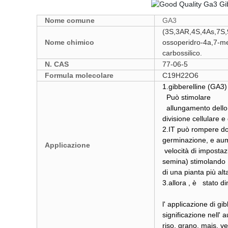
Nome comune
GA3
(3S,3AR,4S,4As,7S,9
Nome chimico
ossoperidro-4a,7-me
carbossilico.
N. CAS
77-06-5
Formula molecolare
C19H22O6
1.gibberelline (GA3
Può stimolare
allungamento dello 
divisione cellulare 
2.IT può rompere do
germinazione, e aum
Applicazione
velocità di impostaz
semina) stimolando
di una pianta più al
3.allora , è stato d
l' applicazione di gi
significazione nell'
riso, grano, mais, ve