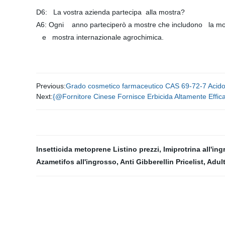
D6: La vostra azienda partecipa alla mostra?
A6: Ogni anno parteciperò a mostre che includono la mo
e mostra internazionale agrochimica.
Previous:
Grado cosmetico farmaceutico CAS 69-72-7 Acido sal
Next:
{@Fornitore Cinese Fornisce Erbicida Altamente Ef
Insetticida metoprene Listino prezzi
,
Imiprotrina all'in
Azametifos all'ingrosso
,
Anti Gibberellin Pricelist
,
Adult