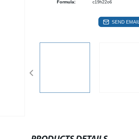
Formula:
c19h22o6
SEND EMAIL