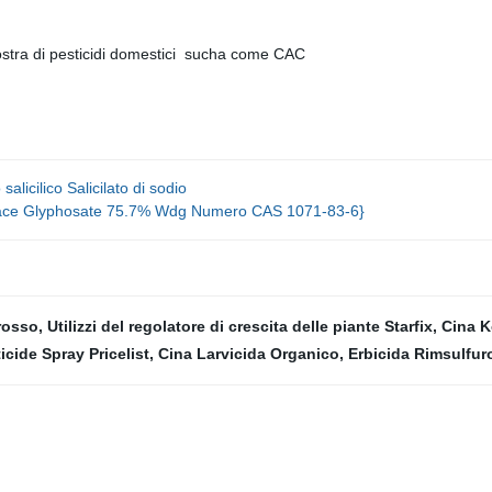
stra di pesticidi domestici sucha come CAC
icilico Salicilato di sodio
ficace Glyphosate 75.7% Wdg Numero CAS 1071-83-6}
grosso
,
Utilizzi del regolatore di crescita delle piante Starfix
,
Cina K
icide Spray Pricelist
,
Cina Larvicida Organico
,
Erbicida Rimsulfuro