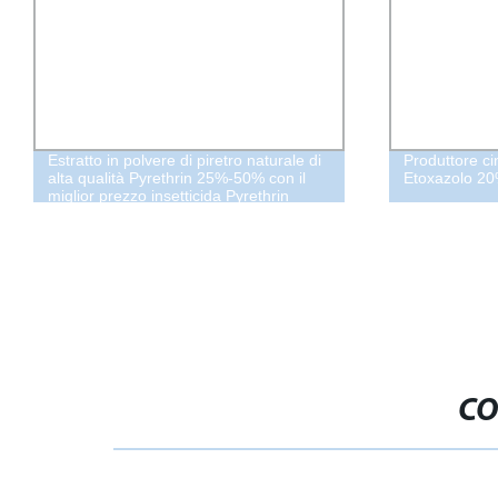
Estratto in polvere di piretro naturale di
Produttore cin
alta qualità Pyrethrin 25%-50% con il
Etoxazolo 2
miglior prezzo insetticida Pyrethrin
CO