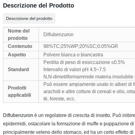
Descrizione del Prodotto
Descrizione del prodotto
Nome del
Diflubenzuron
prodotto
Contenuto
98%TC;25%WP;20%SC;0.05%GR
Aspetto
Polvere bianca o biancastra
Perdita di peso di essiccazione ≤0.5%
Standard
Intervallo di valori pH 4.5~7.5
N,N-dimetilformammide materia insolubile
Può essere ampiamente usato in alberi di fr
Prodotti
arachidi e altre colture di cereali e olio, or
applicabili
tè, foreste, ecc.
Diflubenzuron
è un regolatore di crescita di insetto. Può inibire
epidermidi, ostacolare la formazione di muffe e puppazione di ins
principalmente veleno dello stomaco, ed ha un certo effetto di u