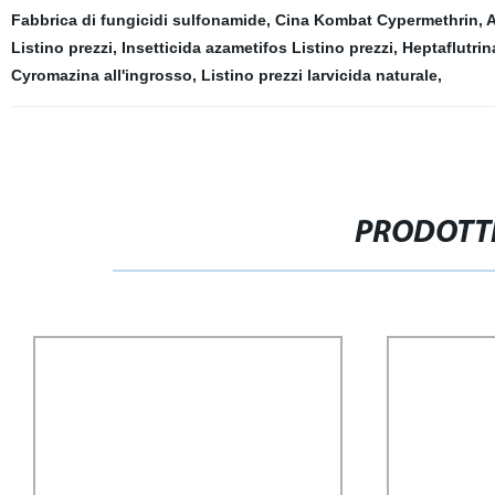
Fabbrica di fungicidi sulfonamide
,
Cina Kombat Cypermethrin
,
A
Listino prezzi
,
Insetticida azametifos Listino prezzi
,
Heptaflutri
Cyromazina all'ingrosso
,
Listino prezzi larvicida naturale
,
PRODOTTI