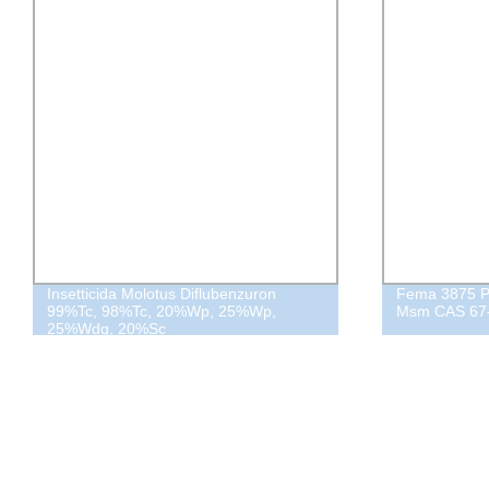
Insetticida Molotus Diflubenzuron
Fema 3875 Po
99%Tc, 98%Tc, 20%Wp, 25%Wp,
Msm CAS 67
25%Wdg, 20%Sc