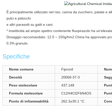
È principalmente utilizzato nel riso, canna da zucchero, patate e alt
pulci e pidocchi
e altri parassiti su gatti e cani
.
* insetticida ad ampio spettro contenente fluopirazolo ha un'elevat
Dosaggio raccomandato: 12.5 ~ 150g/hm2.China ha approvato prov
0.3% granulo.
Specifiche
Nome comune
Fipronil
Num
Densità
20068-37-3
Sagg
Peso molecolare
437.148
Punt
Formula molecolare
C12H4Cl2F6N4OS
Punt
Punto di infiammabilità
262.3±30.1 °C.
Cond