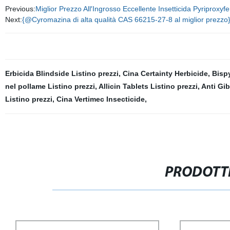
Previous:
Miglior Prezzo All′Ingrosso Eccellente Insetticida Pyriprox
Next:
{@Cyromazina di alta qualità CAS 66215-27-8 al miglior prezzo
Erbicida Blindside Listino prezzi
,
Cina Certainty Herbicide
,
Bispy
nel pollame Listino prezzi
,
Allicin Tablets Listino prezzi
,
Anti Gib
Listino prezzi
,
Cina Vertimec Insecticide
,
PRODOTTI