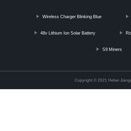
http://www.cmer.site/api/getlink/8?url=https://www.jiangdong
Wireless Charger Blinking Blue
48v Lithium Ion Solar Battery
Ro
S9 Miners
Copyright © 2021 Hebei Jiangd