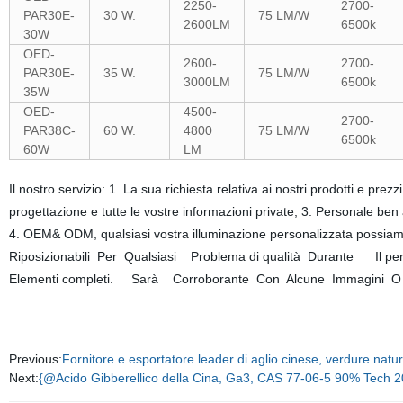
2250-
2700-
PAR30E-
30 W.
75 LM/W
2600LM
6500k
30W
OED-
2600-
2700-
PAR30E-
35 W.
75 LM/W
3000LM
6500k
35W
OED-
4500-
2700-
PAR38C-
60 W.
4800
75 LM/W
6500k
60W
LM
Il nostro servizio: 1. La sua richiesta relativa ai nostri prodotti e prez
progettazione e tutte le vostre informazioni private; 3. Personale ben
4. OEM& ODM, qualsiasi vostra illuminazione personalizzata possi
Riposizionabili Per Qualsiasi Problema di qualità Durante Il per
Elementi completi. Sarà Corroborante Con Alcune Immagini O
Previous:
Fornitore e esportatore leader di aglio cinese, verdure natura
Next:
{@Acido Gibberellico della Cina, Ga3, CAS 77-06-5 90% Tech 