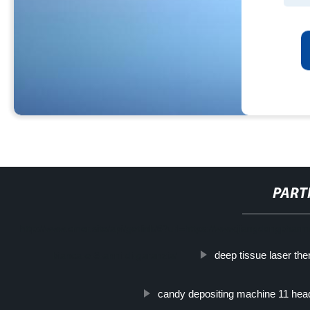
PART
http://www.cmer.site/api/getlink/8?url=https://www.jiangdongphar
deep tissue laser th
bianca-e-3-anni-di-garanzia/
candy depositing machine 11 hea