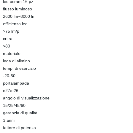
led osram 16 pz
flusso luminoso
2600 lm~3000 lm
efficienza led
>75 lm/p
cri.ra
>80
materiale
lega di alimino
temp. di esercizio
-20-50
portalampada
e27/e26
angolo di visualizzazione
15/25/45/60
garanzia di qualità
3 anni
fattore di potenza