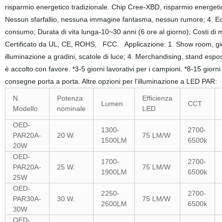
risparmio energetico tradizionale. Chip Cree-XBD, risparmio energetic
Nessun sfarfallio, nessuna immagine fantasma, nessun rumore; 4. Ec
consumo; Durata di vita lunga-10~30 anni (6 ore al giorno); Costi di man
Certificato da UL, CE, ROHS, FCC. Applicazione: 1. Show room, gioiel
illuminazione a gradini, scatole di luce; 4. Merchandising, stand esp
è accolto con favore. *3-5 giorni lavorativi per i campioni. *8-15 gior
consegne porta a porta. Altre opzioni per l'illuminazione a LED PAR
N.
Potenza
Efficienza
Lumen
CCT
Modello
nominale
LED
OED-
1300-
2700-
PAR20A-
20 W.
75 LM/W
1500LM
6500k
20W
OED-
1700-
2700-
PAR20A-
25 W.
75 LM/W
1900LM
6500k
25W
OED-
2250-
2700-
PAR30A-
30 W.
75 LM/W
2600LM
6500k
30W
OED-