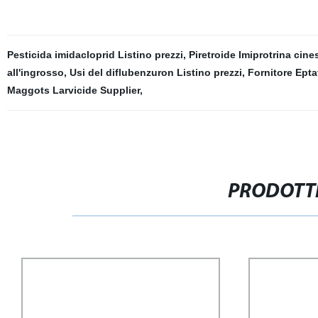
Pesticida imidacloprid Listino prezzi
,
Piretroide Imiprotrina cine
all'ingrosso
,
Usi del diflubenzuron Listino prezzi
,
Fornitore Epta
Maggots Larvicide Supplier
,
PRODOTTI