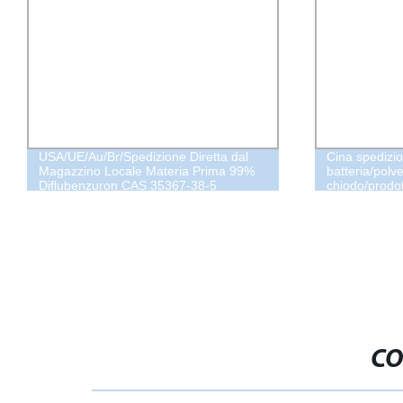
USA/UE/Au/Br/Spedizione Diretta dal
Cina spedizi
Magazzino Locale Materia Prima 99%
batteria/polve
Diflubenzuron CAS 35367-38-5
chiodo/prodot
Diflubenzuron E. C Miglior Prezzo
aria/DDP ma
Diflubenzuron Alta Qualità
FedEx TNT/Ai
Diflubenzuron
Uniti/Canada
CO