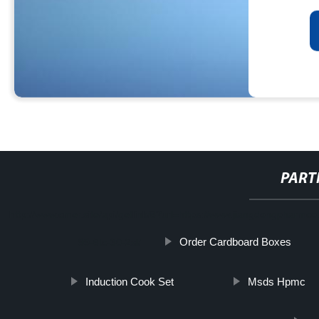
PART
http://www.cmer.site/api/getlink/8?url=https://www.jiangdongpharmco.i
Order Cardboard Boxes
99-6tc-30-2sl/
Induction Cook Set
Msds Hpmc