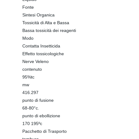
Fonte
Sintesi Organica
Tossicità di Alta e Bassa
Bassa tossicità dei reagenti
Modo
Contatta Insetticida
Effetto tossicologiche
Nerve Veleno
contenuto
95%tc
mw
416.297
punto di fusione
68-80°c.
punto di ebollizione
170 195ºc
Pacchetto di Trasporto