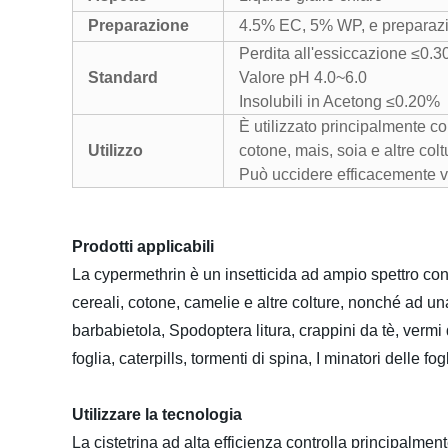
Preparazione
4.5% EC, 5% WP, e preparazio
Perdita all'essiccazione ≤0.
Standard
Valore pH 4.0~6.0
Insolubili in Acetong ≤0.20%
È utilizzato principalmente com
Utilizzo
cotone, mais, soia e altre colt
Può uccidere efficacemente vari
Prodotti applicabili
La cypermethrin è un insetticida ad ampio spettro con el
cereali, cotone, camelie e altre colture, nonché ad un
barbabietola, Spodoptera litura, crappini da tè, vermi di
foglia, caterpills, tormenti di spina, I minatori delle f
Utilizzare la tecnologia
La cistetrina ad alta efficienza controlla principalm