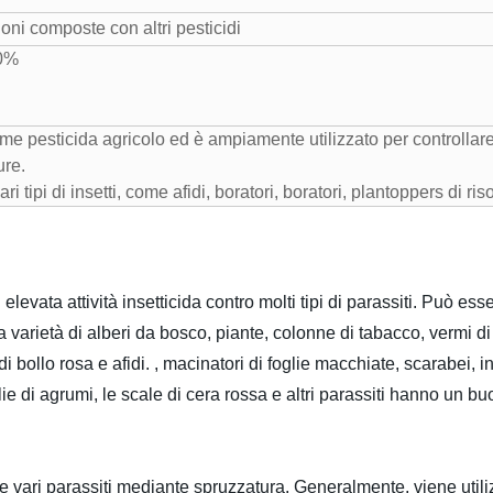
ni composte con altri pesticidi
30%
e pesticida agricolo ed è ampiamente utilizzato per controllare i 
ure.
 tipi di insetti, come afidi, boratori, boratori, plantoppers di riso
evata attività insetticida contro molti tipi di parassiti. Può esse
a varietà di alberi da bosco, piante, colonne di tabacco, vermi 
 bollo rosa e afidi. , macinatori di foglie macchiate, scarabei, inset
oglie di agrumi, le scale di cera rossa e altri parassiti hanno un bu
ente vari parassiti mediante spruzzatura. Generalmente, viene uti