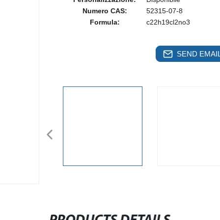
Numero CAS:
52315-07-8
Formula:
c22h19cl2no3
SEND EMAIL