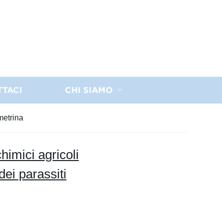
TTACI
CHI SIAMO
rmetrina
himici agricoli
 dei parassiti