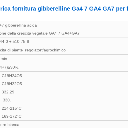
rica fornitura gibberelline Ga4 7 GA4 GA7 per f
7 gibberellina acida
ne della crescita vegetale GA4 7 GA4+GA7
44-0 + 510-75-8
cita di piante regolatort/agrochimico
 min
A4+7)≥90%.
: C19H24O5
: C19H22O5
 332.29
: 330.
 214-215°C.
 169-172°C
ere bianca