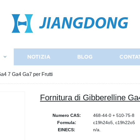
JIANGDONG
I
NOTIZIA
BLOG
CONTA
Ga4 7 Ga4 Ga7 per Frutti
Fornitura di Gibberelline Ga
Numero CAS:
468-44-0 + 510-75-8
Formula:
c19h24o5, c19h22o5
EINECS:
n/a.