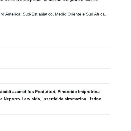
Nord America
, Sud-Est asiatico, Medio Oriente e Sud Africa.
ticidi azametifos Produttori
,
Piretroide Imiprotrina
a Neporex Larvicida
,
Insetticida ciromazina Listino