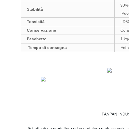
90% 
Stabilità
Può 
Tossicità
LD50
Conservazione
Cons
Pacchetto
1 kg
Tempo di consegna
Entr
PANPAN INDUST
Si tratta di un produttore ed esportatore professionale ch