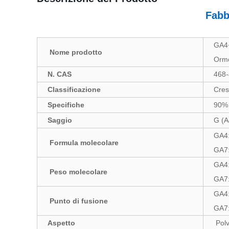
Fabb
GA4+
Nome prodotto
Ormo
N. CAS
468-
Classificazione
Cres
Specifiche
90%
Saggio
G (
GA4
Formula molecolare
GA7
GA4:
Peso molecolare
GA7
GA4:
Punto di fusione
GA7:
Aspetto
Polv