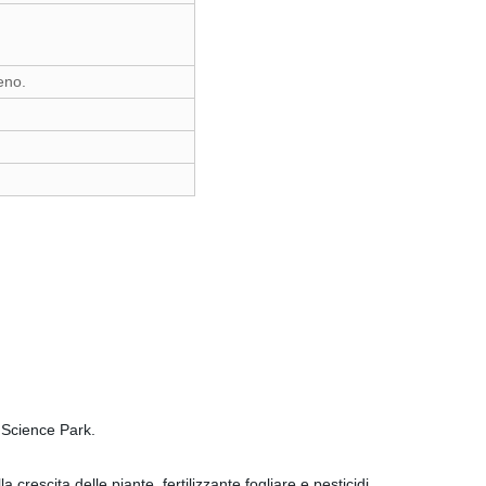
eno.
 Science Park.
 crescita delle piante, fertilizzante fogliare e pesticidi.