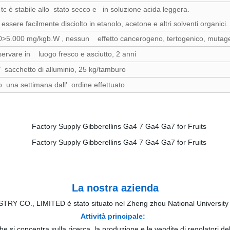
tc è stabile allo stato secco e in soluzione acida leggera.
essere facilmente disciolto in etanolo, acetone e altri solventi organici.
>5.000 mg/kgb.W , nessun effetto cancerogeno, tertogenico, mutag
ervare in luogo fresco e asciutto, 2 anni
/ sacchetto di alluminio, 25 kg/tamburo
o una settimana dall' ordine effettuato
La nostra azienda
RY CO., LIMITED è stato situato nel Zheng zhou National University
Attività principale:
e si concentra sulla ricerca, la produzione e le vendite di regolatori della