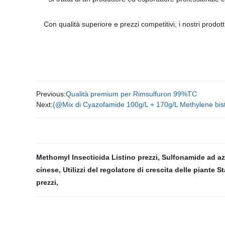
Con qualità superiore e prezzi competitivi, i nostri prod
Previous:
Qualità premium per Rimsulfuron 99%TC
Next:
{@Mix di Cyazofamide 100g/L + 170g/L Methylene bist
Methomyl Insecticida Listino prezzi
,
Sulfonamide ad az
cinese
,
Utilizzi del regolatore di crescita delle piante St
prezzi
,