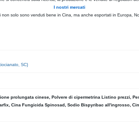
I nostri mercati
otti non solo sono venduti bene in Cina, ma anche esportati in Europa, 
iocianato, SC}
ione prolungata cinese
,
Polvere di cipermetrina Listino prezzi
,
Pes
arfix
,
Cina Fungicida Spinosad
,
Sodio Bispyribac all'ingrosso
,
Cin