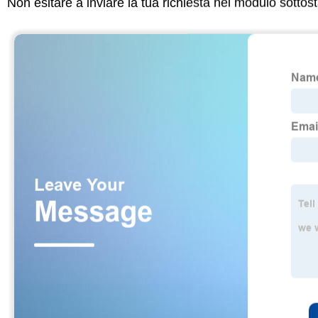
Non esitare a inviare la tua richiesta nel modulo sotto