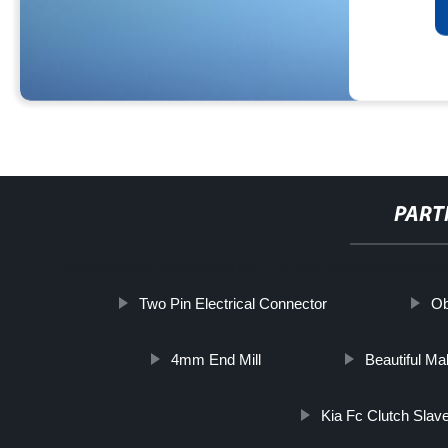
PART
http://www.cmer.site/api/getlink/8?url=https://www.jiangdongp
Two Pin Electrical Connector
Ob
4mm End Mill
Beautiful M
Kia Fc Clutch Slav