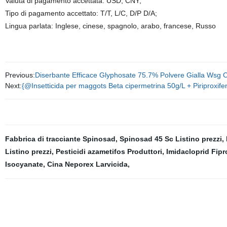
Valuta di pagamento accettata: USD, CNY;
Tipo di pagamento accettato: T/T, L/C, D/P D/A;
Lingua parlata: Inglese, cinese, spagnolo, arabo, francese, Russo
Previous:
Diserbante Efficace Glyphosate 75.7% Polvere Gialla Wsg 
Next:
{@Insetticida per maggots Beta cipermetrina 50g/L + Piriproxi
Fabbrica di tracciante Spinosad
,
Spinosad 45 Sc Listino prezzi
,
Listino prezzi
,
Pesticidi azametifos Produttori
,
Imidacloprid Fipro
Isocyanate
,
Cina Neporex Larvicida
,