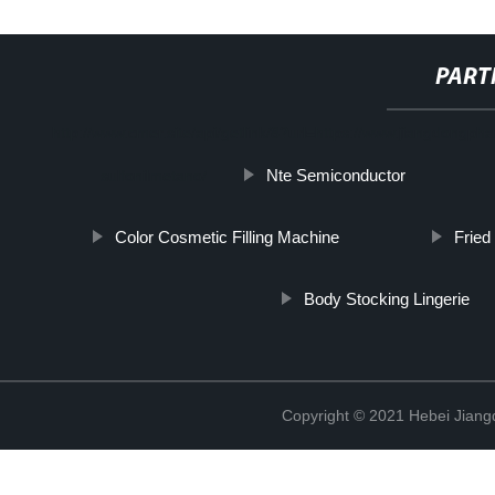
PART
http://www.cmer.site/api/getlink/8?url=https://www.jiangdongph
Nte Semiconductor
sulfonilmetano/
Color Cosmetic Filling Machine
Fried
Body Stocking Lingerie
Copyright © 2021 Hebei Jiangd