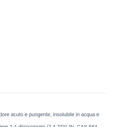
 odore acuto e pungente, insolubile in acqua e
luene-2,4-diisocianato (2,4-TDI) (N. CAS 584-