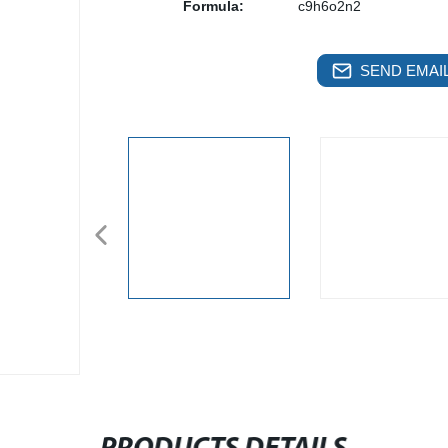
Formula:
c9h6o2n2
SEND EMAIL