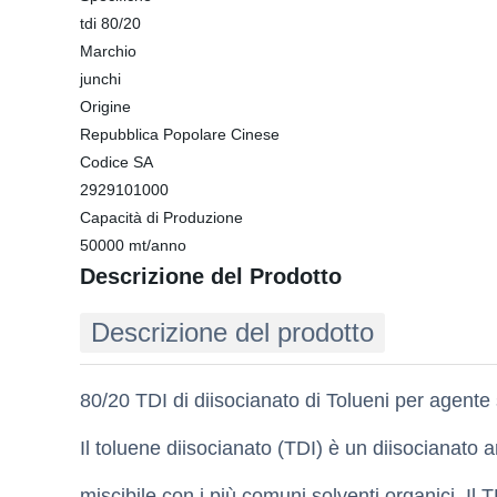
tdi 80/20
Marchio
junchi
Origine
Repubblica Popolare Cinese
Codice SA
2929101000
Capacità di Produzione
50000 mt/anno
Descrizione del Prodotto
Descrizione del prodotto
80/20 TDI di diisocianato di Tolueni per agent
Il toluene diisocianato (TDI) è un diisocianato 
miscibile con i più comuni solventi organici. I