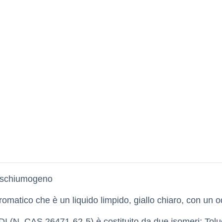
e schiumogeno
aromatico che è un liquido limpido, giallo chiaro, con un
l TDI (N. CAS 26471-62-5) è costituito da due isomeri: To