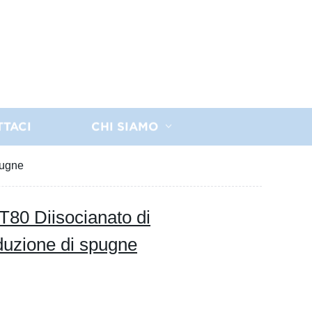
TTACI
CHI SIAMO
pugne
80 Diisocianato di
oduzione di spugne