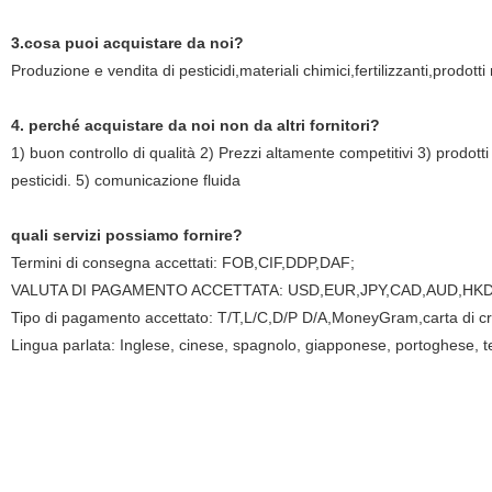
3.cosa puoi acquistare da noi?
Produzione e vendita di pesticidi,materiali chimici,fertilizzanti,prodotti 
4. perché acquistare da noi non da altri fornitori?
1) buon controllo di qualità 2) Prezzi altamente competitivi 3) prodotti
pesticidi. 5) comunicazione fluida
quali servizi possiamo fornire?
Termini di consegna accettati: FOB,CIF,DDP,DAF;
VALUTA DI PAGAMENTO ACCETTATA: USD,EUR,JPY,CAD,AUD,HKD
Tipo di pagamento accettato: T/T,L/C,D/P D/A,MoneyGram,carta di c
Lingua parlata: Inglese, cinese, spagnolo, giapponese, portoghese, te