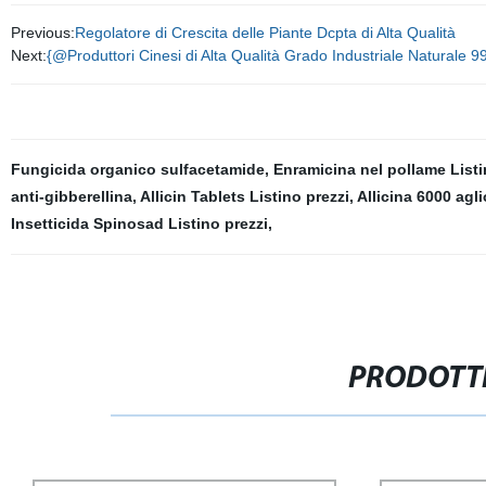
Previous:
Regolatore di Crescita delle Piante Dcpta di Alta Qualità
Next:
{@Produttori Cinesi di Alta Qualità Grado Industriale Naturale 9
Fungicida organico sulfacetamide
,
Enramicina nel pollame Listi
anti-gibberellina
,
Allicin Tablets Listino prezzi
,
Allicina 6000 agli
Insetticida Spinosad Listino prezzi
,
PRODOTTI