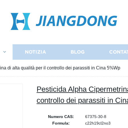
JIANGDONG
I
NOTIZIA
BLOG
CONTA
na di alta qualità per il controllo dei parassiti in Cina 5%Wp
Pesticida Alpha Cipermetrina 
controllo dei parassiti in C
Numero CAS:
67375-30-8
Formula:
c22h19cl2no3