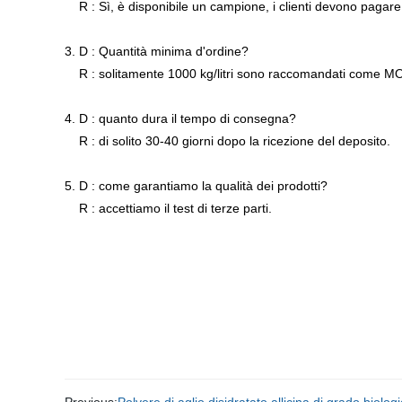
R : Sì, è disponibile un campione, i clienti devono pagare 
3. D : Quantità minima d'ordine?
R : solitamente 1000 kg/litri sono raccomandati come M
4. D : quanto dura il tempo di consegna?
R : di solito 30-40 giorni dopo la ricezione del deposito.
5. D : come garantiamo la qualità dei prodotti?
R : accettiamo il test di terze parti.