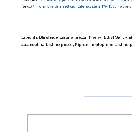
Previous:
Polvere di aglio disidratato allicina di grado biolog
Next:
{@Fornitore di insetticidi Bifenazate 24% 43% Fabbrica
Erbicida Blindside Listino prezzi
,
Phenyl Ethyl Salicylat
abamectina Listino prezzi
,
Fipronil metoprene Listino p