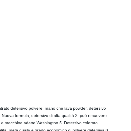
centrato detersivo polvere, mano che lava powder, detersivo
1. Nuova formula, detersivo di alta qualità 2. può rimuovere
FO e macchina adatte Washington 5. Detersivo colorato
 qualità, metà quaily e grado economico di polvere detersiva 8.