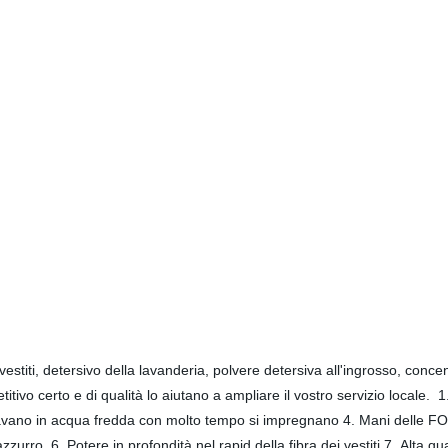
 vestiti, detersivo della lavanderia, polvere detersiva all'ingrosso, con
itivo certo e di qualità lo aiutano a ampliare il vostro servizio locale. 
he lavano in acqua fredda con molto tempo si impregnano 4. Mani delle 
'azzurro, 6. Potere in profondità nel rapid della fibra dei vestiti 7. Alta