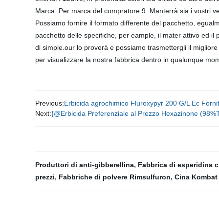
Marca: Per marca del compratore 9. Manterrà sia i vostri ves
Possiamo fornire il formato differente del pacchetto, egualme
pacchetto delle specifiche, per eample, il mater attivo ed il 
di simple.our lo proverà e possiamo trasmettergli il miglior
per visualizzare la nostra fabbrica dentro in qualunque
Previous:
Erbicida agrochimico Fluroxypyr 200 G/L Ec Forni
Next:
{@Erbicida Preferenziale al Prezzo Hexazinone (
Produttori di anti-gibberellina
,
Fabbrica di esperidina 
prezzi
,
Fabbriche di polvere Rimsulfuron
,
Cina Kombat