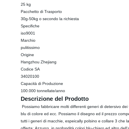
25 kg
Pacchetto di Trasporto
30g-50kg o secondo la richiesta
Specifiche
iso9001
Marchio
pulitissimo
Origine
Hangzhou Zhejiang
Codice SA
34020100
Capacità di Produzione
100.000 tonnellate/anno
Descrizione del Prodotto
Possiamo fabbricare molti differenti generi di detersivo dei
blu di colore ed ecc. Possiamo il disegno ed il prezzo compet
tutti i generi di macchie, espeically polsino e collare 3 c
offerta: Azzurro, in profondità colori blu-chiaro ed altro dell