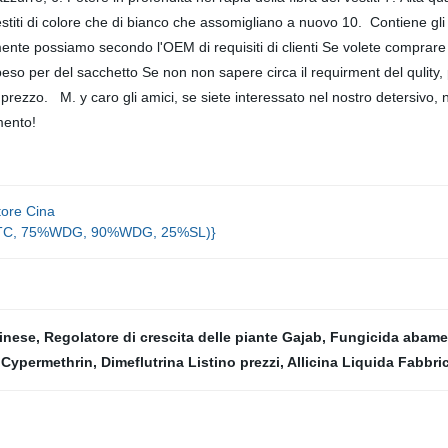
titi di colore che di bianco che assomigliano a nuovo 10. Contiene gli em
nte possiamo secondo l'OEM di requisiti di clienti Se volete comprare il d
peso per del sacchetto Se non non sapere circa il requirment del qulity, p
e prezzo. M. y caro gli amici, se siete interessato nel nostro detersivo
 momento!
tore Cina
98%TC, 75%WDG, 90%WDG, 25%SL)}
cinese
,
Regolatore di crescita delle piante Gajab
,
Fungicida abamec
 Cypermethrin
,
Dimeflutrina Listino prezzi
,
Allicina Liquida Fabbri