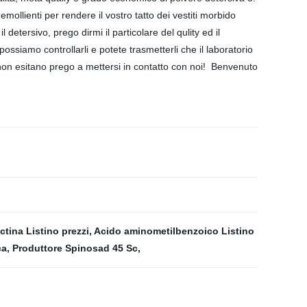
ollienti per rendere il vostro tatto dei vestiti morbido
etersivo, prego dirmi il particolare del qulity ed il
ossiamo controllarli e potete trasmetterli che il laboratorio
, non esitano prego a mettersi in contatto con noi! Benvenuto
tina Listino prezzi
,
Acido aminometilbenzoico Listino
ca
,
Produttore Spinosad 45 Sc
,