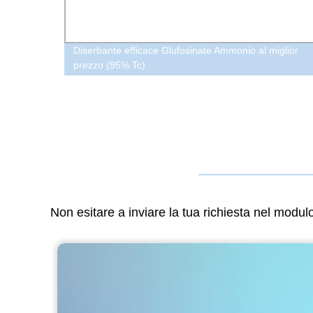
ium
Diserbante efficace Glufosinate Ammonio al miglior
prezzo (95% Tc)
Non esitare a inviare la tua richiesta nel modu