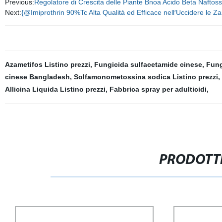
Previous:
Regolatore di Crescita delle Piante Bnoa Acido Beta Nafto
Next:
{@Imiprothrin 90%Tc Alta Qualità ed Efficace nell′Uccidere le Zan
Azametifos Listino prezzi
,
Fungicida sulfacetamide cinese
,
Fung
cinese Bangladesh
,
Solfamonometossina sodica Listino prezzi
,
Allicina Liquida Listino prezzi
,
Fabbrica spray per adulticidi
,
PRODOTTI