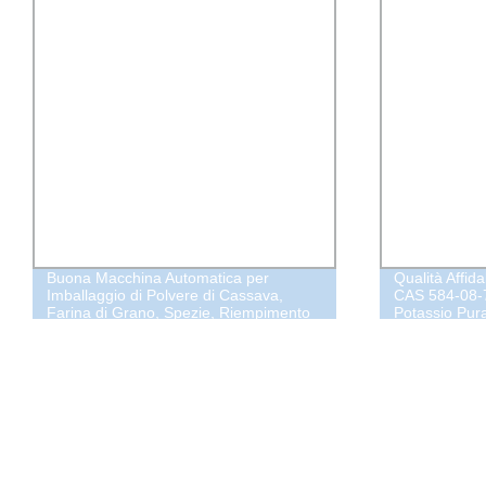
Buona Macchina Automatica per
Qualità Affid
Imballaggio di Polvere di Cassava,
CAS 584-08-7
Farina di Grano, Spezie, Riempimento
Potassio Pur
di Caffè, Latte, Polvere di Tè