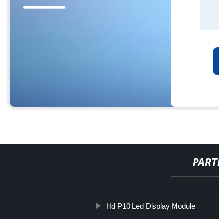
PART
http://www.cmer.site/api/getlink/8?url=https://www.jiangdongpharmco.
Hd P10 Led Display Module
10tb-20tb-ga3/