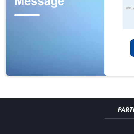
PART
http://www.cmer.site/api/getlink/8?url=https://www.jiangdongpharmco.