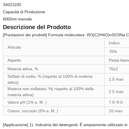
34021100
Capacità di Produzione
6000mt mensile
Descrizione del Prodotto
[Prestazioni dei prodotti] Formula molecolare: RO(C2H4O)nSO3Na CO
Indice
Articolo
70%
Aspetto
Pasta bianc
Materia attiva, %
70±2
Solfato di sodio, % (rispetto al 100% di materia
1.5 max
attiva)
Materia non solfatata, %( rispetto al 100% della
2.5 max
materia attiva)
Valore pH (1% a. M. )
7.0~9.0
Colore, nocciolo (5% a. M. )
10 max
[Applicazione] 1). Industria dei detergenti: È ampiamente utilizzato in