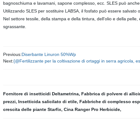
bagnoschiuma e lavamani, sapone complesso, ecc. SLES può anche ess
Utilizzando SLES per sostituire LABSA, il fosfato può essere salvato o ri
Nel settore tessile, della stampa e della tintura, dell'olio e della pelle
sgrassante.
Previous:
Diserbante Linuron 50%Wp
Next:
{@Fertilizzante per la coltivazione di ortaggi in serra agricola, 
Fornitore di insetticidi Deltametrina
,
Fabbrica di polvere di allic
prezzi
,
Insetticida salicilato di etile
,
Fabbriche di complesso esp
crescita delle piante Starfix
,
Cina Ranger Pro Herbicide
,