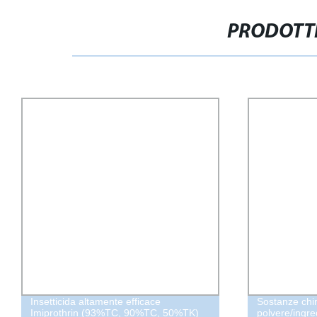
PRODOTTI
Insetticida altamente efficace
Sostanze chi
Imiprothrin (93%TC, 90%TC, 50%TK)
polvere/ingred