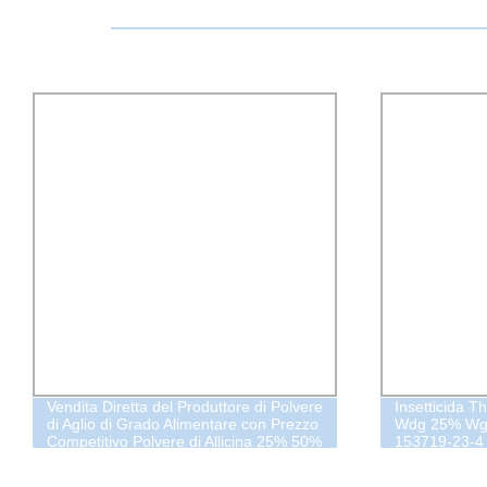
Vendita Diretta del Produttore di Polvere
Insetticida 
di Aglio di Grado Alimentare con Prezzo
Wdg 25% Wg
Competitivo Polvere di Allicina 25% 50%
153719-23-4