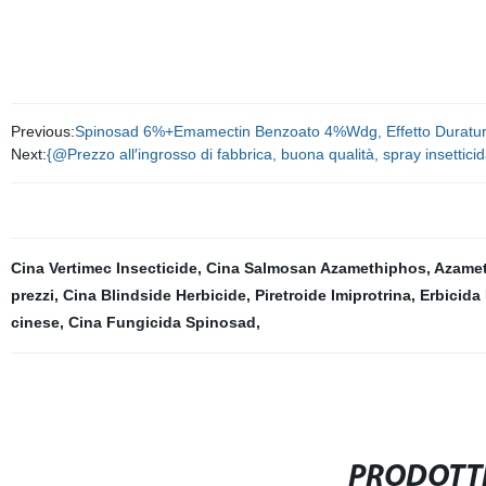
Previous:
Spinosad 6%+Emamectin Benzoato 4%Wdg, Effetto Duratu
Next:
{@Prezzo all′ingrosso di fabbrica, buona qualità, spray insetticida
Cina Vertimec Insecticide
,
Cina Salmosan Azamethiphos
,
Azamet
prezzi
,
Cina Blindside Herbicide
,
Piretroide Imiprotrina
,
Erbicida
cinese
,
Cina Fungicida Spinosad
,
PRODOTTI