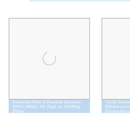
Insetticida Killer di Parassiti Spinosad
Uccidi Vermet
92%Tc 480g/L 5% 25g/L Sc 10%Wdg
Diflubenzuro
8%Ew
Polvere Regol
Insetticida