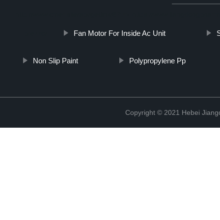
http://www.cmer.site/api/getlink/8?url=https://www.jiangdongpharmc
Fan Motor For Inside Ac Unit
prezzo/
Non Slip Paint
Polypropylene Pp
Copyright © 2021 Hebei Jiangd