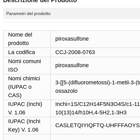
Descrizione del Prodotto
Parametri del prodotto
Nome del
piroxasulfone
prodotto
La codifica
CCJ-2008-0763
Nomi comuni
piroxasulfone
ISO
Nomi chimici
3-[[5-(difluorometossi)-1-metil-3-(tr
(IUPAC o
ossazolo
CAS)
IUPAC (Inchi)
Inchi=1S/C12H14F5N3O4S/c1-11(2
V. 1.06
10(13)14/h10H,4-5H2,1-3H3
IUPAC (Inchi
CASLETQIYIQFTQ-UHFFFAOYS
Key) V. 1.06