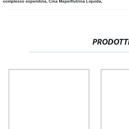
complesso esperidina
,
Cina Meperflutrina Liquida
,
PRODOTTI