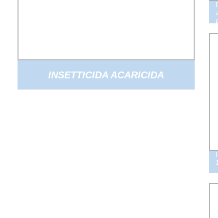
INSETTICIDA ACARICIDA
ABAMECTIN 1.8%EC MIGLIOR
PREZZO PESTICIDA AGRICOLO