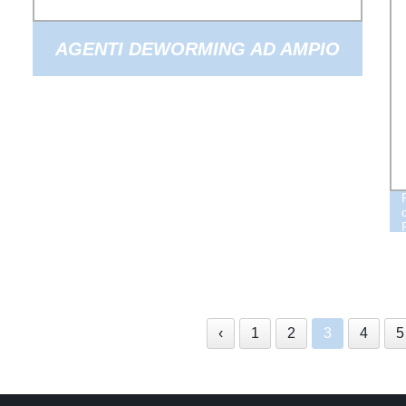
AGENTI DEWORMING AD AMPIO
SPETTRO VETERINARI POLVERE DI
ALBENDAZOLO
‹
1
2
3
4
5