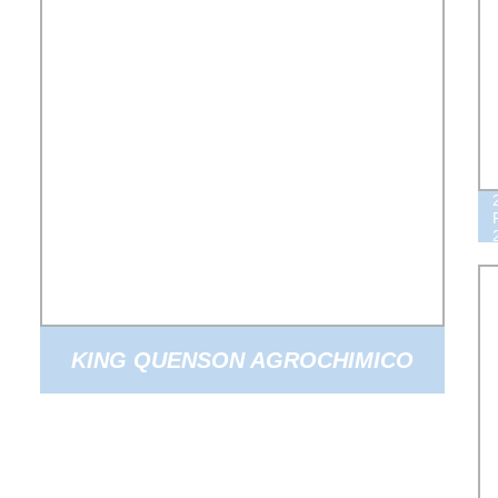
KING QUENSON AGROCHIMICO
ERBICIDA RIMSULFURON 25%
POLVERE WDG