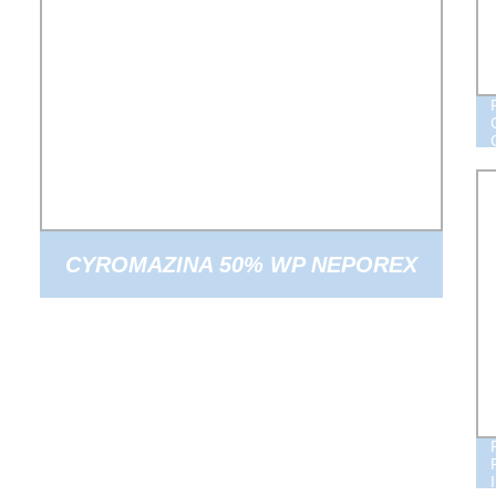
CYROMAZINA 50% WP NEPOREX
INSETTICIDA LARVICIDA PER
MOSCHE UCCIDE MOSCHE
INSETTICIDA PESTICIDA