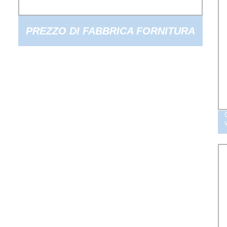
PREZZO DI FABBRICA FORNITURA
DI CYROMAZINE 98% 99% 75%WP
USI AGRICOLI SU ORTAGGI A
FOGLIA