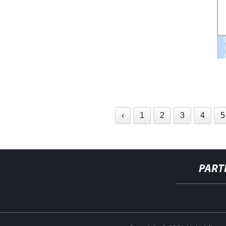
‹
1
2
3
4
5
PART