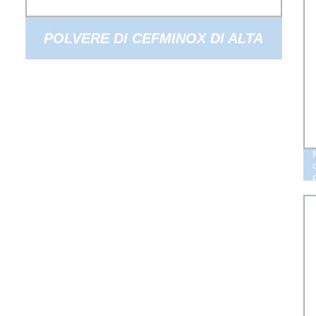
POLVERE DI CEFMINOX DI ALTA
QUALITÀ AL MIGLIOR PREZZO
CAS 75481-73-1