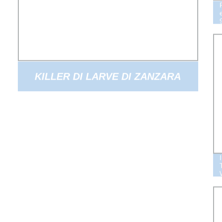
KILLER DI LARVE DI ZANZARA
KILLER DI MAGGIOLINI S-
METOPRENE 200G/L CS